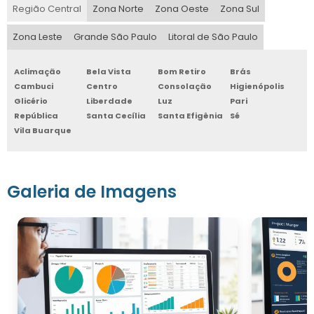
Região Central
Zona Norte
Zona Oeste
Zona Sul
Zona Leste
Grande São Paulo
Litoral de São Paulo
Aclimação
Bela Vista
Bom Retiro
Brás
Cambuci
Centro
Consolação
Higienópolis
Glicério
Liberdade
Luz
Pari
República
Santa Cecília
Santa Efigênia
Sé
Vila Buarque
Galeria de Imagens