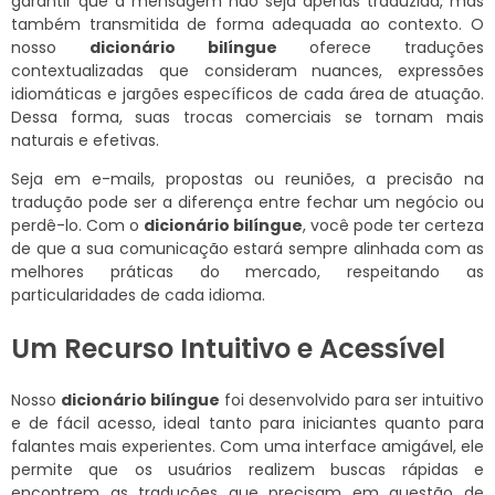
garantir que a mensagem não seja apenas traduzida, mas
também transmitida de forma adequada ao contexto. O
nosso
dicionário bilíngue
oferece traduções
contextualizadas que consideram nuances, expressões
idiomáticas e jargões específicos de cada área de atuação.
Dessa forma, suas trocas comerciais se tornam mais
naturais e efetivas.
Seja em e-mails, propostas ou reuniões, a precisão na
tradução pode ser a diferença entre fechar um negócio ou
perdê-lo. Com o
dicionário bilíngue
, você pode ter certeza
de que a sua comunicação estará sempre alinhada com as
melhores práticas do mercado, respeitando as
particularidades de cada idioma.
Um Recurso Intuitivo e Acessível
Nosso
dicionário bilíngue
foi desenvolvido para ser intuitivo
e de fácil acesso, ideal tanto para iniciantes quanto para
falantes mais experientes. Com uma interface amigável, ele
permite que os usuários realizem buscas rápidas e
encontrem as traduções que precisam em questão de