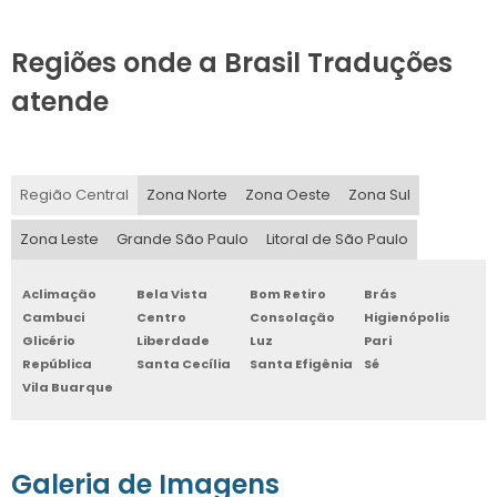
Regiões onde a Brasil Traduções
atende
Região Central
Zona Norte
Zona Oeste
Zona Sul
Zona Leste
Grande São Paulo
Litoral de São Paulo
Aclimação
Bela Vista
Bom Retiro
Brás
Cambuci
Centro
Consolação
Higienópolis
Glicério
Liberdade
Luz
Pari
República
Santa Cecília
Santa Efigênia
Sé
Vila Buarque
Galeria de Imagens